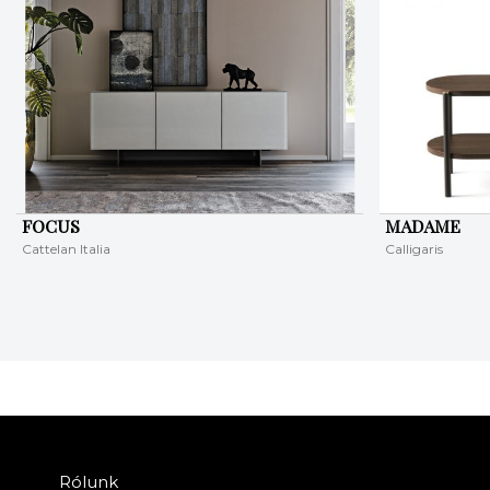
FOCUS
MADAME
Cattelan Italia
Calligaris
Rólunk