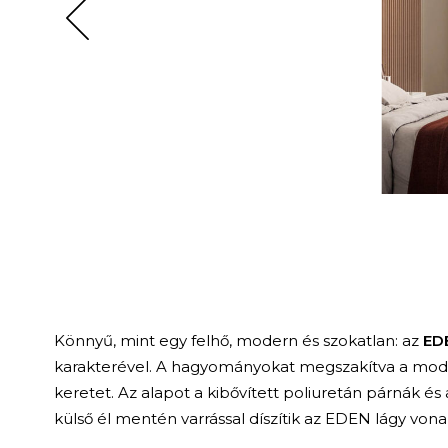
Könnyű, mint egy felhő, modern és szokatlan: az
ED
karakterével. A hagyományokat megszakítva a mode
keretet. Az alapot a kibővített poliuretán párnák és 
külső él mentén varrással díszítik az EDEN lágy vona