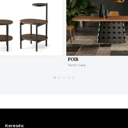
POIS
Tonin Casa
Keresés: