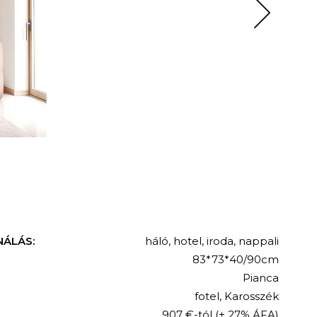
NÁLÁS:
háló
,
hotel
,
iroda
,
nappali
83*73*40/90cm
Pianca
fotel
,
Karosszék
907 €-tól
(+ 27% ÁFA)