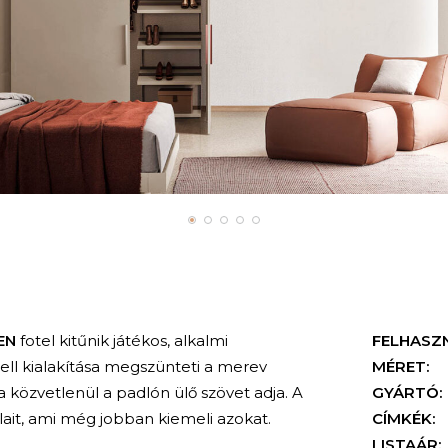
EN
fotel kitűnik játékos, alkalmi
FELHASZ
ll kialakítása megszünteti a merev
MÉRET:
a közvetlenül a padlón ülő szövet adja. A
GYÁRTÓ:
lait, ami még jobban kiemeli azokat.
CÍMKÉK:
LISTAÁR: