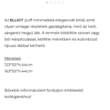
Az
ELLIOT
puff minimalista eleganciát kínál, amit
olyan vintage részletek gazdagítana, mint az ívelt,
sárgaréz hegyű láb. A termék többféle szövet vagy
bőr kárpitozással, kétféle méretben és különböző
típusú lábbal kérhető.
Méretek
:
123*55*h.44cm
163*55*h.44cm
Bővebb információért forduljon értékesítő
kollégáinkhoz!