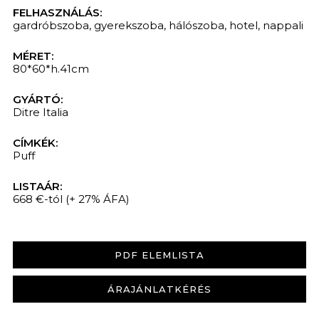
FELHASZNÁLÁS:
gardróbszoba
,
gyerekszoba
,
hálószoba
,
hotel
,
nappali
MÉRET:
80*60*h.41cm
GYÁRTÓ:
Ditre Italia
CÍMKÉK:
Puff
LISTAÁR:
668 €-tól
(+ 27% ÁFA)
PDF ELEMLISTA
ÁRAJÁNLATKÉRÉS