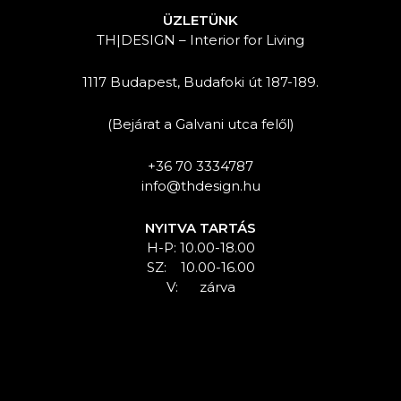
ÜZLETÜNK
TH|DESIGN – Interior for Living
1117 Budapest, Budafoki út 187-189.
(Bejárat a Galvani utca felől)
+36 70 3334787
info@thdesign.hu
NYITVA TARTÁS
H-P: 10.00-18.00
SZ: 10.00-16.00
V: zárva