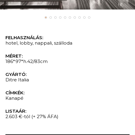
FELHASZNÁLÁS:
hotel
,
lobby
,
nappali
,
szálloda
MÉRET:
186*97*h.42/83cm
GYÁRTÓ:
Ditre Italia
CÍMKÉK:
Kanapé
LISTAÁR:
2.603 €-tól
(+ 27% ÁFA)