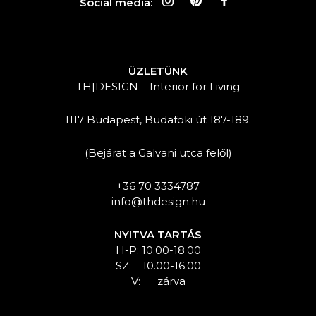
Social media:
ÜZLETÜNK
TH|DESIGN – Interior for Living
1117 Budapest, Budafoki út 187-189.
(Bejárat a Galvani utca felől)
+36 70 3334787
info@thdesign.hu
NYITVA TARTÁS
H-P: 10.00-18.00
SZ: 10.00-16.00
V: zárva