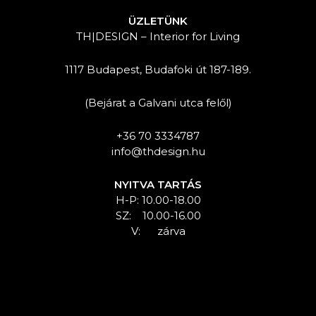
ÜZLETÜNK
TH|DESIGN – Interior for Living
1117 Budapest, Budafoki út 187-189.
(Bejárat a Galvani utca felől)
+36 70 3334787
info@thdesign.hu
NYITVA TARTÁS
H-P: 10.00-18.00
SZ: 10.00-16.00
V: zárva