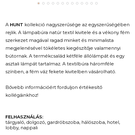
A
HUNT
kollekció nagyszerűsége az egyszerűségében
rejlik. A lámpabúra natúr textil kivitele és a vékony fém
szerkezet magával ragad minket és minimalista
megjelenésével tökéletes kiegészítője valamennyi
bútornak. A termékcsalád kétféle állólámpát és egy
asztali lámpát tartalmaz. A textilbúra háromféle
színben, a fém váz fekete kivitelben vásárolható.
Bővebb információért forduljon értékesítő
kollégáinkhoz!
FELHASZNÁLÁS:
tárgyaló
,
dolgozó
,
gardróbszoba
,
hálószoba
,
hotel
,
lobby
,
nappali