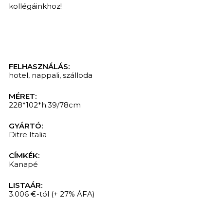
kollégáinkhoz!
FELHASZNÁLÁS:
hotel
,
nappali
,
szálloda
MÉRET:
228*102*h.39/78cm
GYÁRTÓ:
Ditre Italia
CÍMKÉK:
Kanapé
LISTAÁR:
3.006 €-tól
(+ 27% ÁFA)