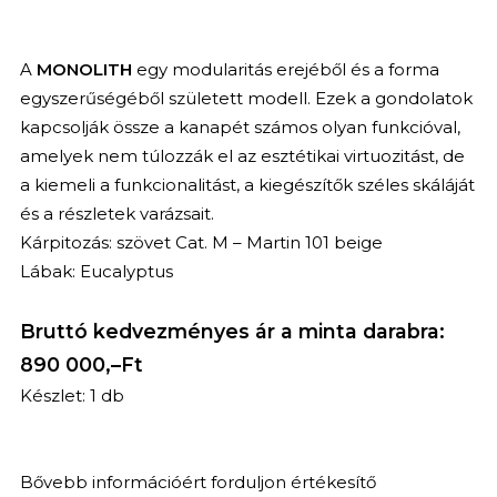
A
MONOLITH
egy modularitás erejéből és a forma
egyszerűségéből született modell. Ezek a gondolatok
kapcsolják össze a kanapét számos olyan funkcióval,
amelyek nem túlozzák el az esztétikai virtuozitást, de
a kiemeli a funkcionalitást, a kiegészítők széles skáláját
és a részletek varázsait.
Kárpitozás: szövet Cat. M – Martin 101 beige
Lábak: Eucalyptus
Bruttó kedvezményes ár a minta darabra:
890 000,–Ft
Készlet: 1 db
Bővebb információért forduljon értékesítő