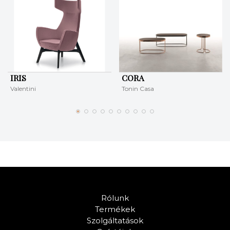
IRIS
CORA
Valentini
Tonin Casa
Rólunk
Termékek
Szolgáltatások