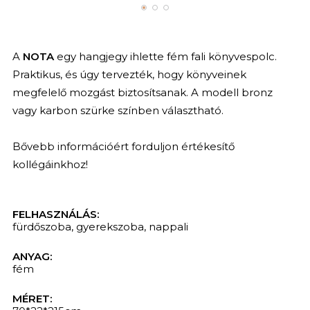
A
NOTA
egy hangjegy ihlette fém fali könyvespolc.
Praktikus, és úgy tervezték, hogy könyveinek
megfelelő mozgást biztosítsanak. A modell bronz
vagy karbon szürke színben választható.
Bővebb információért forduljon értékesítő
kollégáinkhoz!
FELHASZNÁLÁS:
fürdőszoba
,
gyerekszoba
,
nappali
ANYAG:
fém
MÉRET: