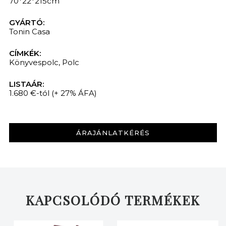
70*22*215cm
GYÁRTÓ:
Tonin Casa
CÍMKÉK:
Könyvespolc
,
Polc
LISTAÁR:
1.680 €-tól
(+ 27% ÁFA)
ÁRAJÁNLATKÉRÉS
KAPCSOLÓDÓ TERMÉKEK
KERESÉS