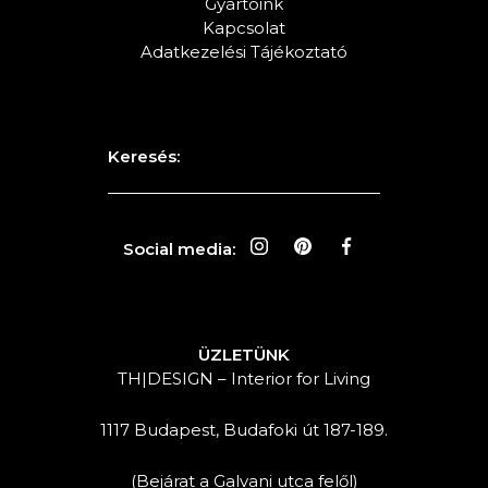
Gyártóink
Kapcsolat
Adatkezelési Tájékoztató
Keresés:
Social media:
ÜZLETÜNK
TH|DESIGN – Interior for Living
1117 Budapest, Budafoki út 187-189.
(Bejárat a Galvani utca felől)