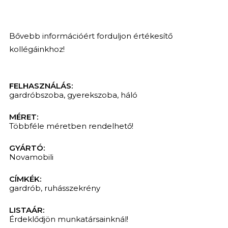
Bővebb információért forduljon értékesítő
kollégáinkhoz!
FELHASZNÁLÁS:
gardróbszoba
,
gyerekszoba
,
háló
MÉRET:
Többféle méretben rendelhető!
GYÁRTÓ:
Novamobili
CÍMKÉK:
gardrób
,
ruhásszekrény
LISTAÁR:
Érdeklődjön munkatársainknál!