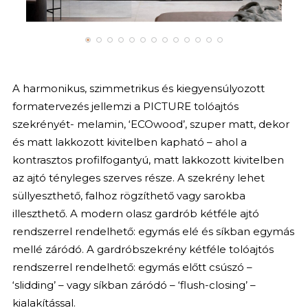
A harmonikus, szimmetrikus és kiegyensúlyozott
formatervezés jellemzi a PICTURE tolóajtós
szekrényét- melamin, ‘ECOwood’, szuper matt, dekor
és matt lakkozott kivitelben kapható – ahol a
kontrasztos profilfogantyú, matt lakkozott kivitelben
az ajtó tényleges szerves része. A szekrény lehet
süllyeszthető, falhoz rögzíthető vagy sarokba
illeszthető. A modern olasz gardrób kétféle ajtó
rendszerrel rendelhető: egymás elé és síkban egymás
mellé záródó. A gardróbszekrény kétféle tolóajtós
rendszerrel rendelhető: egymás előtt csúszó –
‘slidding’ – vagy síkban záródó – ‘flush-closing’ –
kialakítással.