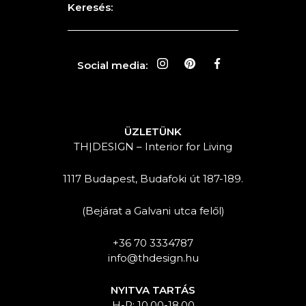
Keresés:
Social media:
ÜZLETÜNK
TH|DESIGN – Interior for Living
1117 Budapest, Budafoki út 187-189.
(Bejárat a Galvani utca felől)
+36 70 3334787
info@thdesign.hu
NYITVA TARTÁS
H-P: 10.00-18.00