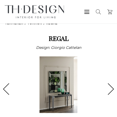
TERMÉKEK
TÜKRÖK
REGAL
REGAL
Design: Giorgio Cattelan