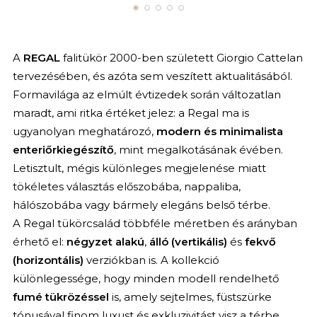
A
REGAL
falitükör 2000-ben született Giorgio Cattelan
tervezésében, és azóta sem veszített aktualitásából.
Formavilága az elmúlt évtizedek során változatlan
maradt, ami ritka értéket jelez: a Regal ma is
ugyanolyan meghatározó,
modern és minimalista
enteriőrkiegészítő
, mint megalkotásának évében.
Letisztult, mégis különleges megjelenése miatt
tökéletes választás előszobába, nappaliba,
hálószobába vagy bármely elegáns belső térbe.
A Regal tükörcsalád többféle méretben és arányban
érhető el:
négyzet alakú
,
álló (vertikális)
és
fekvő
(horizontális)
verziókban is. A kollekció
különlegessége, hogy minden modell rendelhető
fumé tükrözéssel
is, amely sejtelmes, füstszürke
tónusával finom luxust és exkluzivitást visz a térbe.