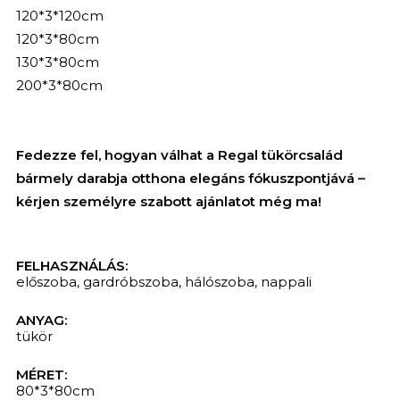
120*3*120cm
120*3*80cm
130*3*80cm
200*3*80cm
Fedezze fel, hogyan válhat a Regal tükörcsalád
bármely darabja otthona elegáns fókuszpontjává –
kérjen személyre szabott ajánlatot még ma!
FELHASZNÁLÁS:
előszoba
,
gardróbszoba
,
hálószoba
,
nappali
ANYAG:
tükör
KERESÉS
MÉRET:
80*3*80cm