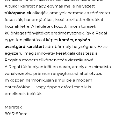
A tükör keretét nagy, egymás mellé helyezett
tükörpanelek
alkotják, amelyek nemcsak a térérzetet
fokozzák, hanem játékos, kissé torzított reflexiókat
hoznak létre. A felületek közötti finom törések
különleges fényjátékot eredményeznek, így a Regal
egyetlen pillantással képes
kortárs, enyhén
avantgárd karaktert
adni bármely helyiségnek. Ez az
egyszerű, mégis innovatív keretkialakítás teszi a
Regalt a modern tükörtervezés klasszikusává.
A Regal tükör olyan időtlen darab, amely a minimalista
vonalvezetést prémium anyaghasználattal ötvözi,
miközben harmonikusan simul be a modern
enteriőrökbe — vagy éppen erőteljesen ki is
emelkedik belőlük.
Méretek
:
80*3*80cm