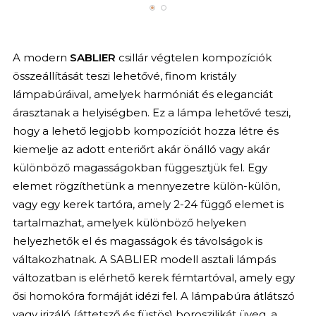
A modern
SABLIER
csillár végtelen kompozíciók
összeállítását teszi lehetővé, finom kristály
lámpabúráival, amelyek harmóniát és eleganciát
árasztanak a helyiségben. Ez a lámpa lehetővé teszi,
hogy a lehető legjobb kompozíciót hozza létre és
kiemelje az adott enteriőrt akár önálló vagy akár
különböző magasságokban függesztjük fel. Egy
elemet rögzíthetünk a mennyezetre külön-külön,
vagy egy kerek tartóra, amely 2-24 függő elemet is
tartalmazhat, amelyek különböző helyeken
helyezhetők el és magasságok és távolságok is
váltakozhatnak. A SABLIER modell asztali lámpás
változatban is elérhető kerek fémtartóval, amely egy
ősi homokóra formáját idézi fel. A lámpabúra átlátszó
vagy irizáló (áttetsző és füstös) boroszilikát üveg, a