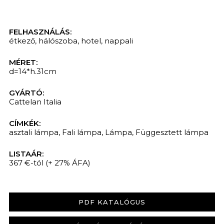
FELHASZNÁLÁS:
étkező
,
hálószoba
,
hotel
,
nappali
MÉRET:
d=14*h.31cm
GYÁRTÓ:
Cattelan Italia
CÍMKÉK:
asztali lámpa
,
Fali lámpa
,
Lámpa
,
Függesztett lámpa
KERESÉS
LISTAÁR:
367 €-tól
(+ 27% ÁFA)
PDF KATALÓGUS