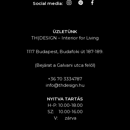
Social media:
ÜZLETÜNK
TH|DESIGN – Interior for Living
1117 Budapest, Budafoki út 187-189.
(Bejárat a Galvani utca felől)
+36 70 3334787
info@thdesign.hu
NYITVA TARTÁS
H-P: 10.00-18.00
SZ: 10.00-16.00
V: zárva