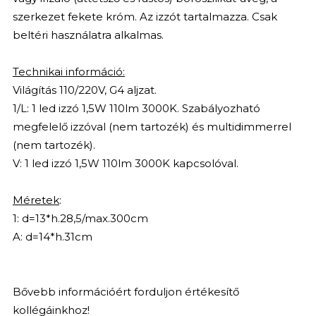
szerkezet fekete króm. Az izzót tartalmazza. Csak
beltéri használatra alkalmas.
Technikai információ:
Világítás 110/220V, G4 aljzat.
1/L: 1 led izzó 1,5W 110lm 3000K. Szabályozható
megfelelő izzóval (nem tartozék) és multidimmerrel
(nem tartozék).
V: 1 led izzó 1,5W 110lm 3000K kapcsolóval.
Méretek
:
1: d=13*h.28,5/max.300cm
A: d=14*h.31cm
Bővebb információért forduljon értékesítő
kollégáinkhoz!