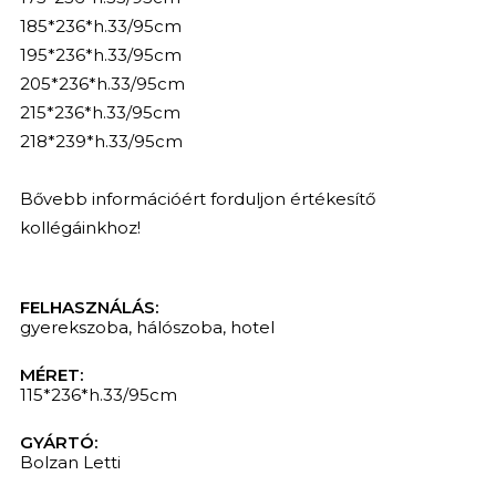
185*236*h.33/95cm
195*236*h.33/95cm
205*236*h.33/95cm
215*236*h.33/95cm
218*239*h.33/95cm
Bővebb információért forduljon értékesítő
kollégáinkhoz!
FELHASZNÁLÁS:
gyerekszoba
,
hálószoba
,
hotel
MÉRET:
115*236*h.33/95cm
GYÁRTÓ:
Bolzan Letti