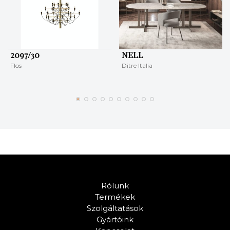
2097/30
NELL
Flos
Ditre Italia
Rólunk
Termékek
Szolgáltatások
Gyártóink