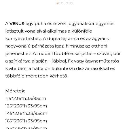
A
VENUS
ágy puha és érzéki, ugyanakkor egyenes
letisztult vonalaival alkalmas a különféle
környezetekhez. A dupla fejtámla és az ágyrács
nagyvonalú párnázata igazi himnusz az otthoni
pihenéshez. A modell többféle kárpittal – szövet, bőr
a színkártya alapján – lábbal, fix vagy ágyneműtartós
kivitelben, a hátfalon különböző díszvarrásokkal és
többféle méretben kérhető.
Méretek
:
115*236*h.33/95cm
125*236*h.33/95cm
145*236*h.33/95cm
165*236*h.33/95cm
175*236*h.33/95cm