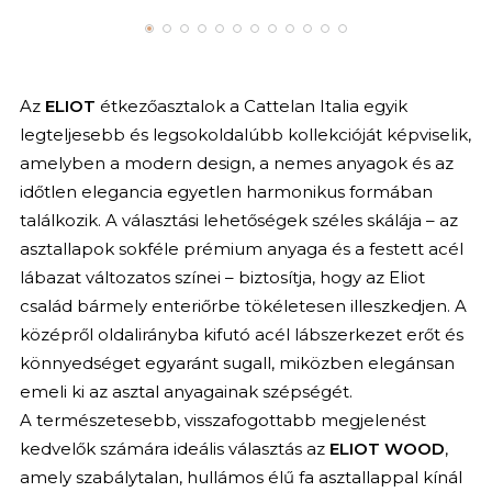
Az
ELIOT
étkezőasztalok a Cattelan Italia egyik
legteljesebb és legsokoldalúbb kollekcióját képviselik,
amelyben a modern design, a nemes anyagok és az
időtlen elegancia egyetlen harmonikus formában
találkozik. A választási lehetőségek széles skálája – az
asztallapok sokféle prémium anyaga és a festett acél
lábazat változatos színei – biztosítja, hogy az Eliot
család bármely enteriőrbe tökéletesen illeszkedjen. A
középről oldalirányba kifutó acél lábszerkezet erőt és
könnyedséget egyaránt sugall, miközben elegánsan
emeli ki az asztal anyagainak szépségét.
A természetesebb, visszafogottabb megjelenést
kedvelők számára ideális választás az
ELIOT WOOD
,
amely szabálytalan, hullámos élű fa asztallappal kínál