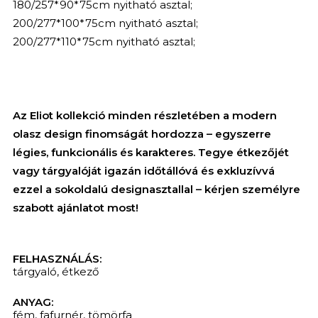
180/257*90*75cm nyitható asztal;
200/277*100*75cm nyitható asztal;
200/277*110*75cm nyitható asztal;
Az Eliot kollekció minden részletében a modern
olasz design finomságát hordozza – egyszerre
légies, funkcionális és karakteres. Tegye étkezőjét
vagy tárgyalóját igazán időtállóvá és exkluzívvá
ezzel a sokoldalú designasztallal – kérjen személyre
szabott ajánlatot most!
FELHASZNÁLÁS:
tárgyaló
,
étkező
ANYAG:
KERESÉS
fém
,
fafurnér
,
tömörfa