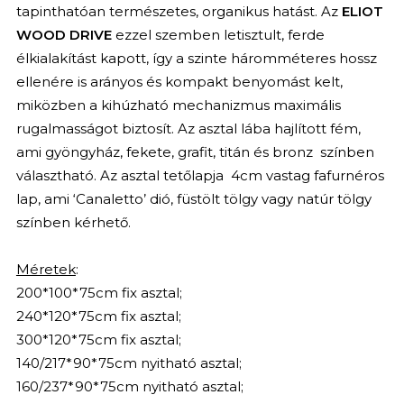
tapinthatóan természetes, organikus hatást. Az
ELIOT
WOOD DRIVE
ezzel szemben letisztult, ferde
élkialakítást kapott, így a szinte háromméteres hossz
ellenére is arányos és kompakt benyomást kelt,
miközben a kihúzható mechanizmus maximális
rugalmasságot biztosít. Az asztal lába hajlított fém,
ami gyöngyház, fekete, grafit, titán és bronz színben
választható. Az asztal tetőlapja 4cm vastag fafurnéros
lap, ami ‘Canaletto’ dió, füstölt tölgy vagy natúr tölgy
színben kérhető.
Méretek
:
200*100*75cm fix asztal;
240*120*75cm fix asztal;
300*120*75cm fix asztal;
140/217*90*75cm nyitható asztal;
160/237*90*75cm nyitható asztal;