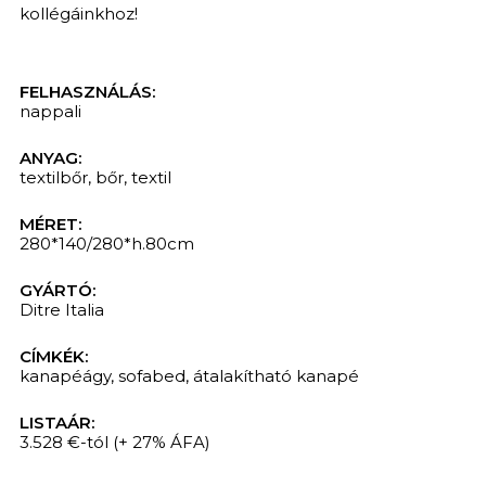
kollégáinkhoz!
FELHASZNÁLÁS:
nappali
ANYAG:
textilbőr
,
bőr
,
textil
MÉRET:
280*140/280*h.80cm
GYÁRTÓ:
Ditre Italia
CÍMKÉK:
kanapéágy
,
sofabed
,
átalakítható kanapé
LISTAÁR:
3.528 €-tól
(+ 27% ÁFA)