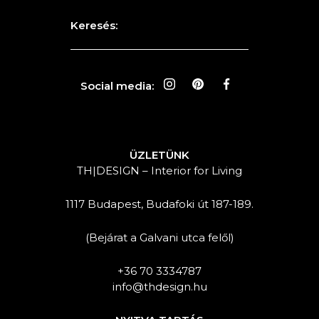
Keresés:
Social media:
ÜZLETÜNK
TH|DESIGN – Interior for Living
1117 Budapest, Budafoki út 187-189.
(Bejárat a Galvani utca felől)
+36 70 3334787
info@thdesign.hu