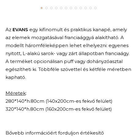
Az
EVANS
egy kifinomult és praktikus kanapé, amely
az elemek mozgatásával franciaággyá alakítható. A
modellt háromféleképpen lehet elhelyezni: egyenes
nyitott, L-alakú sarok- vagy zárt állapotban franciaágy.
A terméket opcionálisan puff vagy dohányzóasztal
egészítheti ki. Többféle szövettel és kétféle méretben
kapható.
Méretek
:
280*140*h.80cm (140x200cm-es fekvő felület)
320*140*h.80cm (160x200cm-es fekvő felület)
Bővebb információért forduljon értékesítő