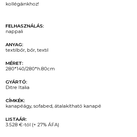
kollégáinkhoz!
FELHASZNÁLÁS:
nappali
ANYAG:
textilbőr
,
bőr
,
textil
MÉRET:
280*140/280*h.80cm
GYÁRTÓ:
Ditre Italia
CÍMKÉK:
kanapéágy
,
sofabed
,
átalakítható kanapé
LISTAÁR:
3.528 €-tól
(+ 27% ÁFA)