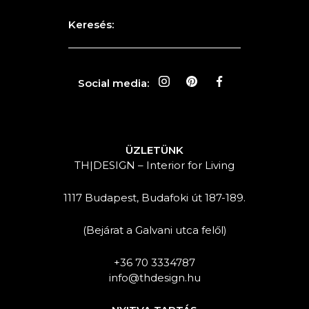
Keresés:
Social media:
ÜZLETÜNK
TH|DESIGN – Interior for Living
1117 Budapest, Budafoki út 187-189.
(Bejárat a Galvani utca felől)
+36 70 3334787
info@thdesign.hu