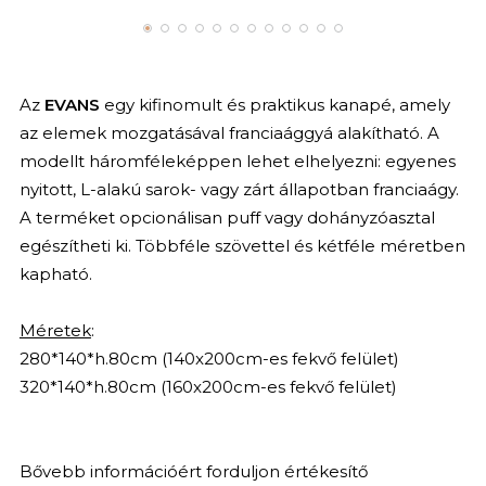
Az
EVANS
egy kifinomult és praktikus kanapé, amely
az elemek mozgatásával franciaággyá alakítható. A
modellt háromféleképpen lehet elhelyezni: egyenes
nyitott, L-alakú sarok- vagy zárt állapotban franciaágy.
A terméket opcionálisan puff vagy dohányzóasztal
egészítheti ki. Többféle szövettel és kétféle méretben
kapható.
Méretek
:
280*140*h.80cm (140x200cm-es fekvő felület)
320*140*h.80cm (160x200cm-es fekvő felület)
Bővebb információért forduljon értékesítő