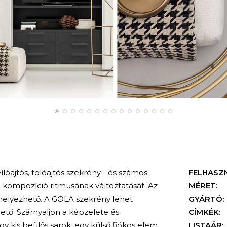
ílóajtós, tolóajtós szekrény- és számos
FELHASZ
 kompozíció ritmusának változtatását. Az
MÉRET:
lhelyezhető. A GOLA szekrény lehet
GYÁRTÓ:
hető. Szárnyaljon a képzelete és
CÍMKÉK:
y kis beülős sarok, egy külső fiókos elem
LISTAÁR: