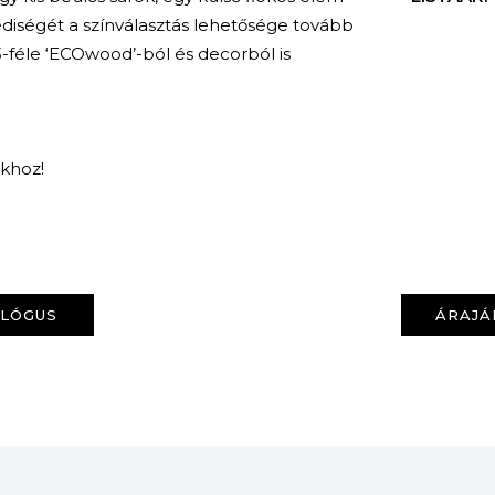
ediségét a színválasztás lehetősége tovább
 3-féle ‘ECOwood’-ból és decorból is
nkhoz!
KERESÉS
ALÓGUS
ÁRAJÁ