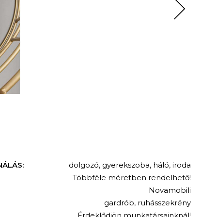
NÁLÁS:
dolgozó
,
gyerekszoba
,
háló
,
iroda
Többféle méretben rendelhető!
Novamobili
gardrób
,
ruhásszekrény
Érdeklődjön munkatársainknál!