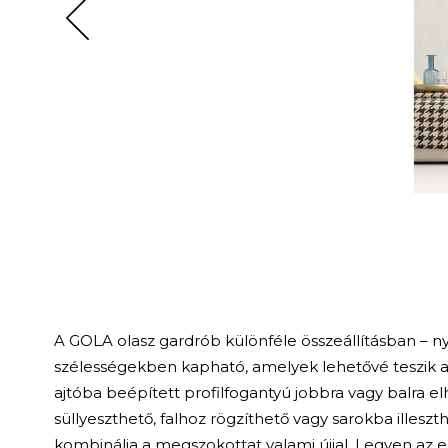
A GOLA olasz gardrób különféle összeállításban – ny
szélességekben kapható, amelyek lehetővé teszik a
ajtóba beépített profilfogantyú jobbra vagy balra e
süllyeszthető, falhoz rögzíthető vagy sarokba illeszt
kombinálja a megszokottat valami újjal. Legyen az eg