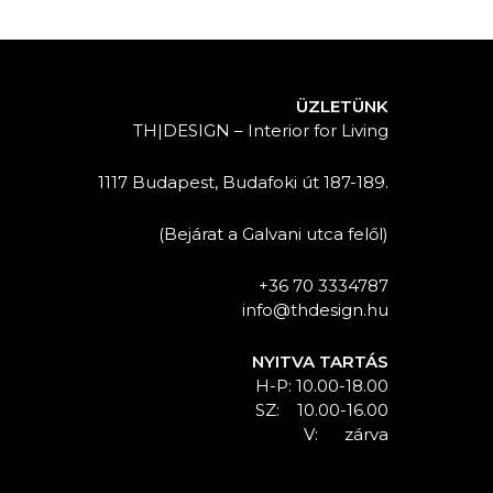
ÜZLETÜNK
TH|DESIGN – Interior for Living
1117 Budapest, Budafoki út 187-189.
(Bejárat a Galvani utca felől)
+36 70 3334787
info@thdesign.hu
NYITVA TARTÁS
H-P: 10.00-18.00
SZ: 10.00-16.00
V: zárva