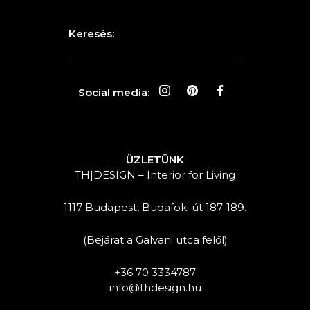
Keresés:
Social media:
ÜZLETÜNK
TH|DESIGN – Interior for Living
1117 Budapest, Budafoki út 187-189.
(Bejárat a Galvani utca felől)
+36 70 3334787
info@thdesign.hu