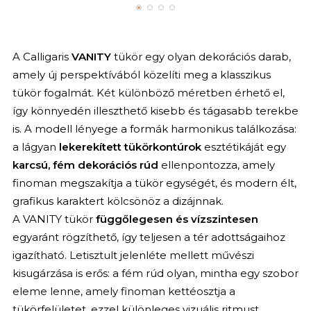
A Calligaris
VANITY
tükör egy olyan dekorációs darab,
amely új perspektívából közelíti meg a klasszikus
tükör fogalmát. Két különböző méretben érhető el,
így könnyedén illeszthető kisebb és tágasabb terekbe
is. A modell lényege a formák harmonikus találkozása:
a lágyan
lekerekített tükörkontúrok
esztétikáját egy
karcsú, fém dekorációs rúd
ellenpontozza, amely
finoman megszakítja a tükör egységét, és modern élt,
grafikus karaktert kölcsönöz a dizájnnak.
A VANITY tükör
függőlegesen és vízszintesen
egyaránt rögzíthető, így teljesen a tér adottságaihoz
igazítható. Letisztult jelenléte mellett művészi
kisugárzása is erős: a fém rúd olyan, mintha egy szobor
eleme lenne, amely finoman kettéosztja a
tükörfelületet, ezzel különleges vizuális ritmust