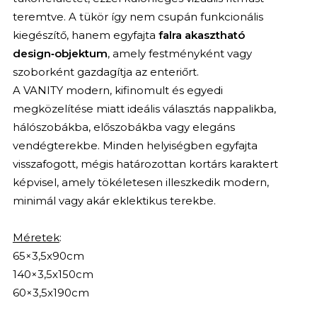
teremtve. A tükör így nem csupán funkcionális
kiegészítő, hanem egyfajta
falra akasztható
design‑objektum
, amely festményként vagy
szoborként gazdagítja az enteriőrt.
A VANITY modern, kifinomult és egyedi
megközelítése miatt ideális választás nappalikba,
hálószobákba, előszobákba vagy elegáns
vendégterekbe. Minden helyiségben egyfajta
visszafogott, mégis határozottan kortárs karaktert
képvisel, amely tökéletesen illeszkedik modern,
minimál vagy akár eklektikus terekbe.
Méretek
:
65×3,5x90cm
140×3,5x150cm
60×3,5x190cm