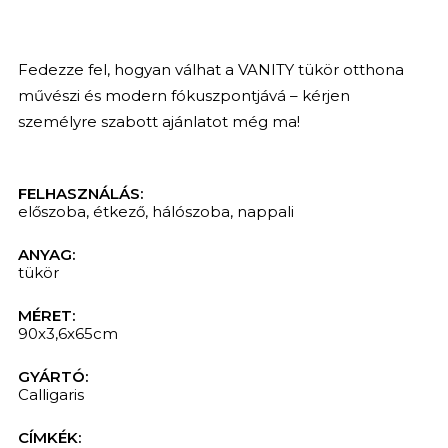
Fedezze fel, hogyan válhat a VANITY tükör otthona
művészi és modern fókuszpontjává – kérjen
személyre szabott ajánlatot még ma!
FELHASZNÁLÁS:
előszoba
,
étkező
,
hálószoba
,
nappali
ANYAG:
tükör
MÉRET:
90x3,6x65cm
KERESÉS
GYÁRTÓ:
Calligaris
CÍMKÉK: