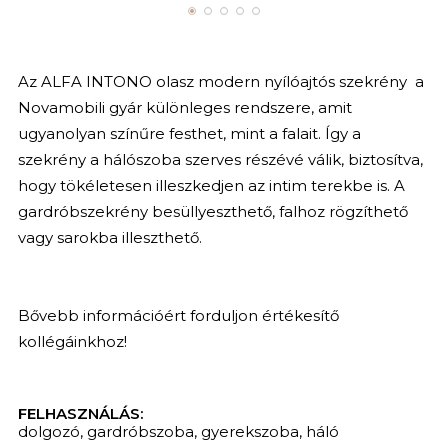
Az ALFA INTONO olasz modern nyílóajtós szekrény a
Novamobili gyár különleges rendszere, amit
ugyanolyan színűre festhet, mint a falait. Így a
szekrény a hálószoba szerves részévé válik, biztosítva,
hogy tökéletesen illeszkedjen az intim terekbe is. A
gardróbszekrény besüllyeszthető, falhoz rögzíthető
vagy sarokba illeszthető.
Bővebb információért forduljon értékesítő
kollégáinkhoz!
FELHASZNÁLÁS:
dolgozó
,
gardróbszoba
,
gyerekszoba
,
háló