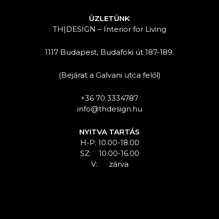
ÜZLETÜNK
TH|DESIGN – Interior for Living
1117 Budapest, Budafoki út 187-189.
(Bejárat a Galvani utca felől)
+36 70 3334787
info@thdesign.hu
NYITVA TARTÁS
H-P: 10.00-18.00
SZ: 10.00-16.00
V: zárva