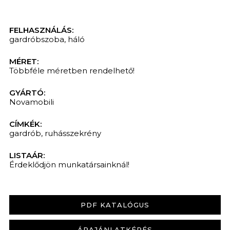
FELHASZNÁLÁS:
gardróbszoba
,
háló
MÉRET:
Többféle méretben rendelhető!
GYÁRTÓ:
Novamobili
CÍMKÉK:
gardrób
,
ruhásszekrény
LISTAÁR:
Érdeklődjön munkatársainknál!
PDF KATALÓGUS
ÁRAJÁNLATKÉRÉS