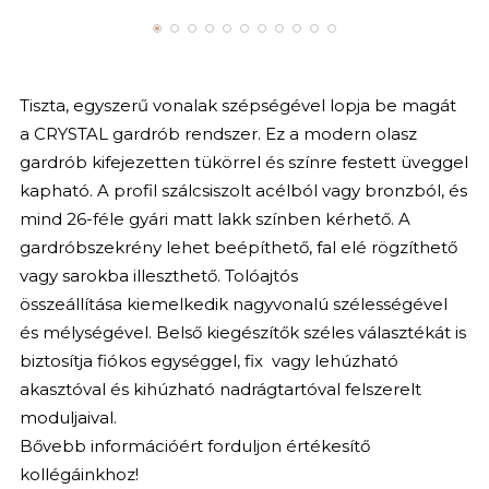
Tiszta, egyszerű vonalak szépségével lopja be magát
a CRYSTAL gardrób rendszer. Ez a modern olasz
gardrób kifejezetten tükörrel és színre festett üveggel
kapható. A profil szálcsiszolt acélból vagy bronzból, és
mind 26-féle gyári matt lakk színben kérhető. A
gardróbszekrény lehet beépíthető, fal elé rögzíthető
vagy sarokba illeszthető. Tolóajtós
összeállítása
kiemelkedik nagyvonalú szélességével
és mélységével. Belső kiegészítők széles választékát is
biztosítja
fiókos egységgel, fix vagy lehúzható
akasztóval és kihúzható nadrágtartóval felszerelt
moduljaival.
Bővebb információért forduljon értékesítő
kollégáinkhoz!