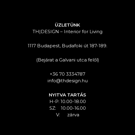
ÜZLETÜNK
TH|DESIGN – Interior for Living
1117 Budapest, Budafoki út 187-189.
(Bejárat a Galvani utca felől)
+36 70 3334787
info@thdesign.hu
NYITVA TARTÁS
H-P: 10.00-18.00
SZ: 10.00-16.00
V: zárva