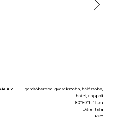
NÁLÁS:
gardróbszoba
,
gyerekszoba
,
hálószoba
,
hotel
,
nappali
80*60*h.41cm
Ditre Italia
Puff