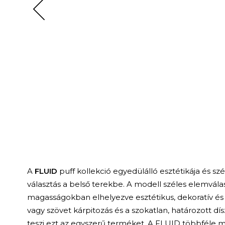
A
FLUID
puff kollekció egyedülálló esztétikája és s
választás a belső terekbe. A modell széles elemvá
magasságokban elhelyezve esztétikus, dekoratív és 
vagy szövet kárpitozás és a szokatlan, határozott dí
teszi ezt az egyszerű terméket. A FLUID többféle mé