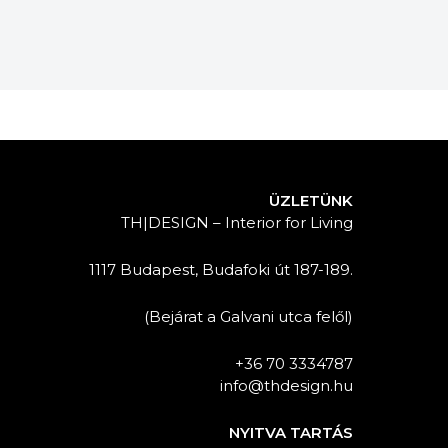
ÜZLETÜNK
TH|DESIGN – Interior for Living
1117 Budapest, Budafoki út 187-189.
(Bejárat a Galvani utca felől)
+36 70 3334787
info@thdesign.hu
NYITVA TARTÁS