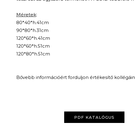
Méretek
:
80*40*h.41cm
90*80*h.31cm
120*60*h.41cm
120*60*h.51cm
120*80*h.51cm
Bővebb információért forduljon értékesítő kollégái
PDF KATALÓGUS