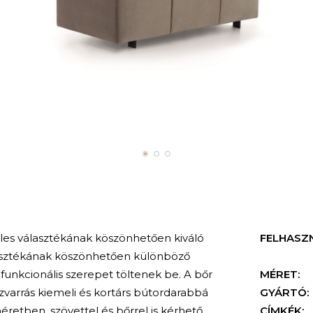
zéles választékának köszönhetően kiváló
FELHASZ
lasztékának köszönhetően különböző
funkcionális szerepet töltenek be. A bőr
MÉRET:
szvarrás kiemeli és kortárs bútordarabbá
GYÁRTÓ:
retben, szövettel és bőrrel is kérhető.
CÍMKÉK: