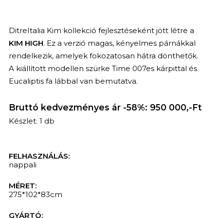
DitreItalia Kim kollekció fejlesztéseként jött létre a
KIM HIGH
. Ez a verzió magas, kényelmes párnákkal
rendelkezik, amelyek fokozatosan hátra dönthetők.
A kiállított modellen szürke Time 007es kárpittal és
Eucaliptis fa lábbal van bemutatva.
Bruttó kedvezményes ár -58%: 950 000,-Ft
Készlet: 1 db
FELHASZNÁLÁS:
nappali
MÉRET:
275*102*83cm
GYÁRTÓ: