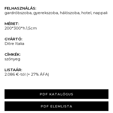
FELHASZNÁLÁS:
gardróbszoba
,
gyerekszoba
,
hálószoba
,
hotel
,
nappali
MÉRET:
200*300*h.1,5cm
GYÁRTÓ:
Ditre Italia
CÍMKÉK:
szőnyeg
LISTAÁR:
2.086 €-tól
(+ 27% ÁFA)
PDF KATALÓGUS
PDF ELEMLISTA