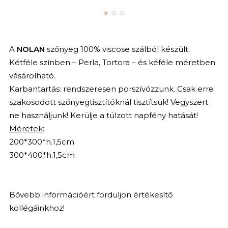
A
NOLAN
szőnyeg 100% viscose szálból készült.
Kétféle színben – Perla, Tortora – és kéféle méretben
vásárolható.
Karbantartás: rendszeresen porszívózzunk. Csak erre
szakosodott szőnyegtisztítóknál tisztítsuk! Vegyszert
ne használjunk! Kerülje a túlzott napfény hatását!
Méretek
:
200*300*h.1,5cm
300*400*h.1,5cm
Bővebb információért forduljon értékesítő
kollégáinkhoz!