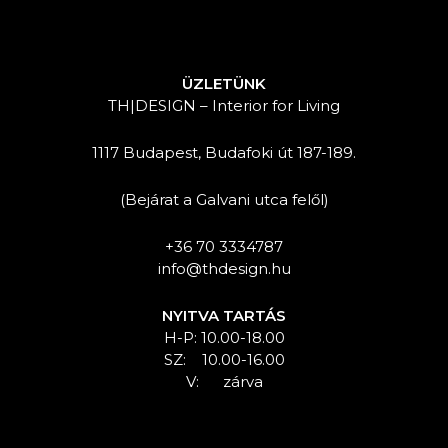
ÜZLETÜNK
TH|DESIGN – Interior for Living
1117 Budapest, Budafoki út 187-189.
(Bejárat a Galvani utca felől)
+36 70 3334787
info@thdesign.hu
NYITVA TARTÁS
H-P: 10.00-18.00
SZ: 10.00-16.00
V: zárva