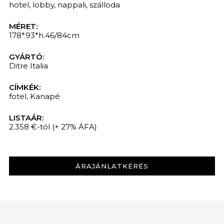
hotel
,
lobby
,
nappali
,
szálloda
MÉRET:
178*93*h.46/84cm
GYÁRTÓ:
Ditre Italia
CÍMKÉK:
fotel
,
Kanapé
LISTAÁR:
2.358 €-tól
(+ 27% ÁFA)
ÁRAJÁNLATKÉRÉS
KERESÉS