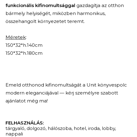
funkcionális kifinomultsággal
gazdagítja az otthon
bármely helyiségét, miközben harmonikus,
összehangolt környezetet teremt.
Méretek
:
150*32*h.140cm
150*32*h.180cm
Emeld otthonod kifinomultságát a Unit könyvespolc
modern eleganciájával — kérj személyre szabott
ajánlatot még ma!
FELHASZNÁLÁS:
tárgyaló
,
dolgozó
,
hálószoba
,
hotel
,
iroda
,
lobby
,
nappali