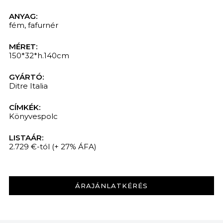
KERESÉS
ANYAG:
fém
,
fafurnér
MÉRET:
150*32*h.140cm
GYÁRTÓ:
Ditre Italia
CÍMKÉK:
Könyvespolc
LISTAÁR:
2.729 €-tól
(+ 27% ÁFA)
ÁRAJÁNLATKÉRÉS