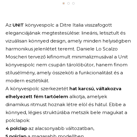
Az
UNIT
könyvespolc a Ditre Italia visszafogott
eleganciájának megtestesülése: lineáris, letisztult és
vizuálisan könnyed design, amely minden helyiségben
harmonikus jelenlétet teremt. Daniele Lo Scalzo
Moscheri tervező kifinomult minimalizmusával a Unit
könyvespolc nem csupán tárolóbútor, hanem finom
stílusélmény, amely összeköti a funkcionalitást és a
modern esztétikát.
A könyvespolc szerkezetét
hat karcsú, váltakozva
elhelyezett fém tartóelem
alkotja, amelyek
dinamikus ritmust hoznak létre elöl és hátul. Ebbe a
könnyed, légies struktúrába metszik bele magukat a
polclapok:
4 polclap
az alacsonyabb változatban,
5 polclap
a magasabb modellben.