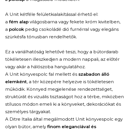
A Unit kétféle felületkialakítással érhető el:
a
fém alap
világosbarna vagy fekete króm kivitelben,
a
polcok
pedig csokoládé dió furnérral vagy elegáns
szürkésfa tónusban rendelhetők.
Ez a variálhatóság lehetővé teszi, hogy a bútordarab
tökéletesen illeszkedjen a modern nappali, az előtér
vagy akár a hálószoba hangulatához.
A Unit könyvespolc fal mellett és
szabadon álló
elemként
, a tér közepére helyezve is tökéletesen
működik. Könnyed megjelenése rendezettséget,
struktúrát és vizuális tisztaságot hoz a térbe, miközben
stílusos módon emeli ki a könyveket, dekorációkat és
személyes tárgyakat.
A Ditre Italia által megálmodott Unit könyvespolc egy
olyan bútor, amely
finom eleganciával és