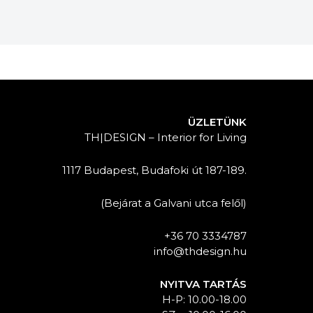
ÜZLETÜNK
TH|DESIGN – Interior for Living
1117 Budapest, Budafoki út 187-189.
(Bejárat a Galvani utca felől)
+36 70 3334787
info@thdesign.hu
NYITVA TARTÁS
H-P: 10.00-18.00