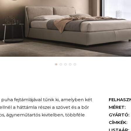
uha fejtámlájával tűnik ki, amelyben két
FELHASZ
lnél a háttámla részei a szövet és a bőr
MÉRET:
sos, ágyneműtartós kivitelben, többféle
GYÁRTÓ:
CÍMKÉK:
LISTAÁR: