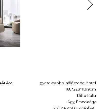
NÁLÁS:
gyerekszoba
,
hálószoba
,
hotel
168*228*h.99cm
Ditre Italia
Ágy
,
Franciaágy
2.252 €-tól
(+ 27% ÁFA)