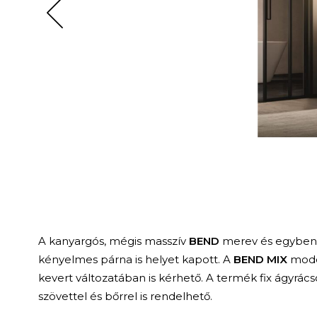
A kanyargós, mégis masszív
BEND
merev és egyben p
kényelmes párna is helyet kapott. A
BEND MIX
model
kevert változatában is kérhető. A termék fix ágyrác
szövettel és bőrrel is rendelhető.