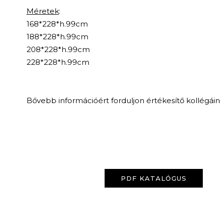
Méretek
:
168*228*h.99cm
188*228*h.99cm
208*228*h.99cm
228*228*h.99cm
Bővebb információért forduljon értékesítő kollégái
PDF KATALÓGUS