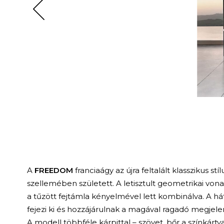
A
FREEDOM
franciaágy az újra feltalált klasszikus st
szellemében született. A letisztult geometrikai vona
a tűzött fejtámla kényelmével lett kombinálva. A há
fejezi ki és hozzájárulnak a magával ragadó megjele
A modell többféle kárpittal – szövet, bőr a színkárty