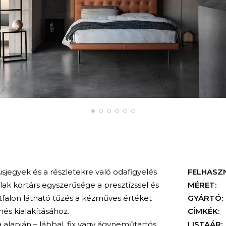
ílusjegyek és a részletekre való odafigyelés
FELHASZ
lak kortárs egyszerűsége a presztízssel és
MÉRET:
tfalon látható tűzés a kézműves értéket
GYÁRTÓ:
nés kialakításához.
CÍMKÉK:
a alapján – lábbal, fix vagy ágyneműtartós
LISTAÁR: