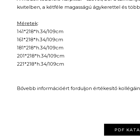
kivitelben, a kétféle magasságú ágykerettel és töb
Méretek
:
141*218*h.34/109cm
161*218*h.34/109cm
181*218*h.34/109cm
201*218*h.34/109cm
221*218*h.34/109cm
Bővebb információért forduljon értékesítő kollégái
PDF KAT