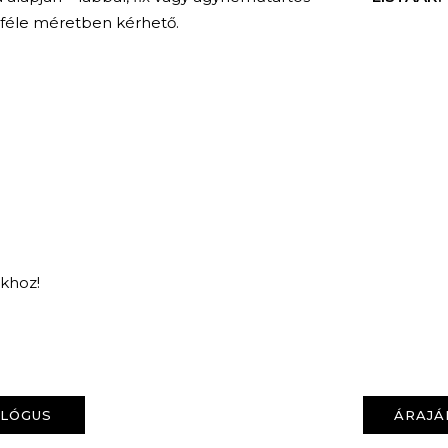
bféle méretben kérhető.
nkhoz!
KERESÉS
ALÓGUS
ÁRAJÁ