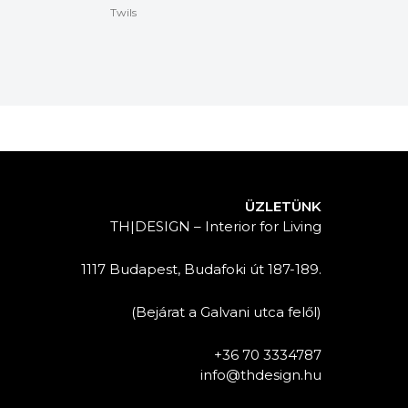
Twils
ÜZLETÜNK
TH|DESIGN – Interior for Living
1117 Budapest, Budafoki út 187-189.
(Bejárat a Galvani utca felől)
+36 70 3334787
info@thdesign.hu