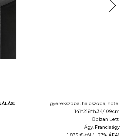
NÁLÁS:
gyerekszoba
,
hálószoba
,
hotel
141*218*h.34/109cm
Bolzan Letti
Ágy
,
Franciaágy
1.835 €-tól
(+ 27% ÁFA)