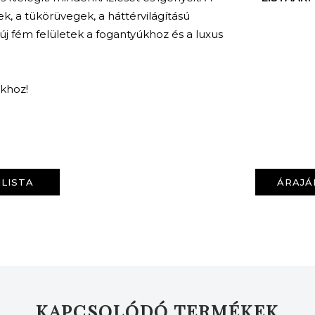
, a tükörüvegek, a háttérvilágítású
új fém felületek a fogantyúkhoz és a luxus
nkhoz!
KERESÉS
LISTA
ÁRAJÁ
KAPCSOLÓDÓ TERMÉKEK