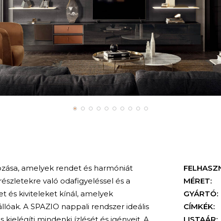
ozása, amelyek rendet és harmóniát
FELHASZ
részletekre való odafigyeléssel és a
MÉRET:
 és kiviteleket kínál, amelyek
GYÁRTÓ:
llóak.
A SPAZIO nappali rendszer ideális
CÍMKÉK:
kielégíti mindenki ízlését és igényeit.
A
LISTAÁR: