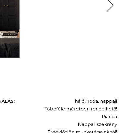
NÁLÁS:
háló
,
iroda
,
nappali
Többféle méretben rendelhető!
Pianca
Nappali szekrény
Érdeklődjön munkatársainknál!