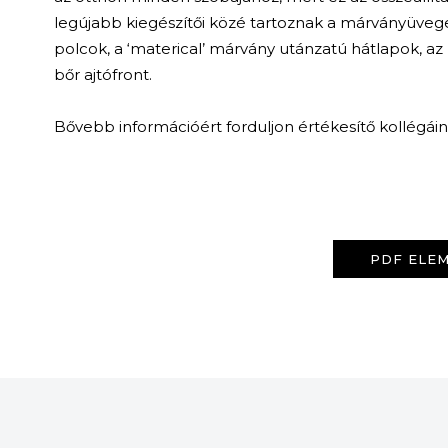
legújabb kiegészítői közé tartoznak a márványüvegek
polcok, a ‘materical’ márvány utánzatú hátlapok, az 
bőr ajtófront.
Bővebb információért forduljon értékesítő kollégái
PDF ELEM