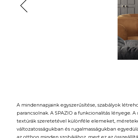
A mindennapjaink egyszerűsítése, szabályok létreh
parancsolnak. A SPAZIO a funkcionalitás lényege.
A 
textúrák szeretetével különféle elemeket, méreteket
változatosságukban és rugalmasságukban egyedülá
az otthon minden szobájához, mert ez az összeállítás 