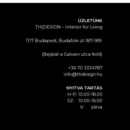
ÜZLETÜNK
TH|DESIGN – Interior for Living
1117 Budapest, Budafoki út 187-189.
(Bejárat a Galvani utca felől)
+36 70 3334787
info@thdesign.hu
NYITVA TARTÁS
H-P: 10.00-18.00
SZ: 10.00-16.00
V: zárva