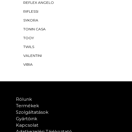
REFLEX ANGELO
RIFLESSI
SYKORA
TONIN CASA
TOOY
TWILS
VALENTINI
VIBIA
Rólunk
Termékek
Szolgáltatások
Gyártóink
Kapcsolat
Adatkezelési Tájékoztató