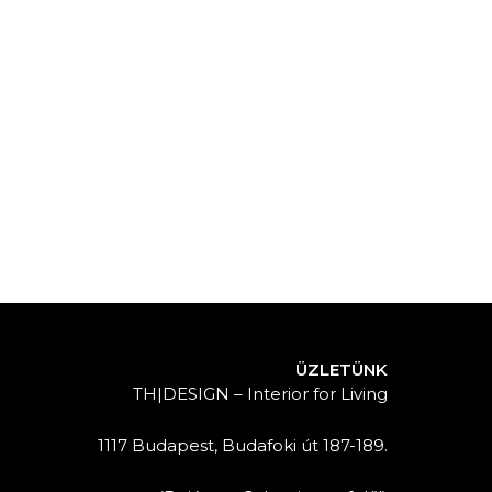
ÜZLETÜNK
TH|DESIGN – Interior for Living
1117 Budapest, Budafoki út 187-189.