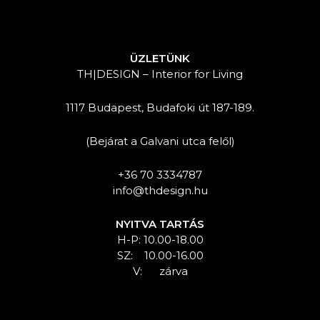
ÜZLETÜNK
TH|DESIGN – Interior for Living
1117 Budapest, Budafoki út 187-189.
(Bejárat a Galvani utca felől)
+36 70 3334787
info@thdesign.hu
NYITVA TARTÁS
H-P: 10.00-18.00
SZ: 10.00-16.00
V: zárva