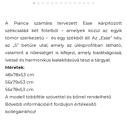
A Pianca számára tervezett Esse kárpitozott
székcsalád két fotelből – amelyek közül az egyik
tömör szerkezetű – és egy székből áll. Az „Esse” név,
az „S” betűre utal, amely az ülésprofilban látható,
valamint a nőiességet is kifejezi, amely barátságossá,
ívessé és harmonikus kialakításúvá teszi a tárgyat.
Méretek:
48x78x53 cm
56x79x53 cm
56x78x53 cm
A modell többféle szövettel és bőrrel rendelhető.
Bővebb információért forduljon értékesítő
kollégáinkhoz!