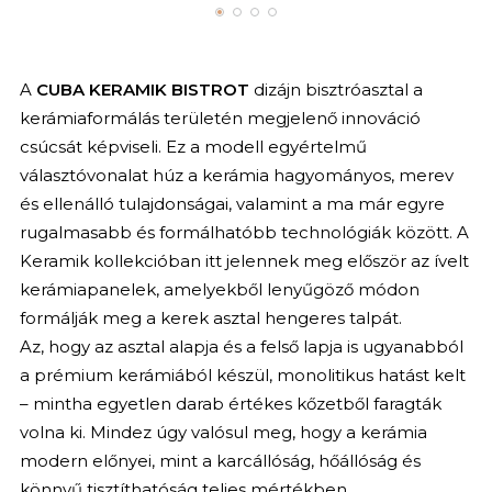
A
CUBA KERAMIK BISTROT
dizájn bisztróasztal a
kerámiaformálás területén megjelenő innováció
csúcsát képviseli. Ez a modell egyértelmű
választóvonalat húz a kerámia hagyományos, merev
és ellenálló tulajdonságai, valamint a ma már egyre
rugalmasabb és formálhatóbb technológiák között. A
Keramik kollekcióban itt jelennek meg először az ívelt
kerámiapanelek, amelyekből lenyűgöző módon
formálják meg a kerek asztal hengeres talpát.
Az, hogy az asztal alapja és a felső lapja is ugyanabból
a prémium kerámiából készül, monolitikus hatást kelt
– mintha egyetlen darab értékes kőzetből faragták
volna ki. Mindez úgy valósul meg, hogy a kerámia
modern előnyei, mint a karcállóság, hőállóság és
könnyű tisztíthatóság teljes mértékben