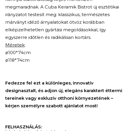
megmaradnak. A Cuba Keramik Bistrot új esztétikai
irányzatot testesít meg: klasszikus, természetes
márványt idéző árnyalatokat ötvöz korábban
elképzelhetetlen gyártási megoldásokkal, így
egyszerre időtlen és radikálisan kortárs.
Méretek
:
ø100*74cm
ø118*74cm
Fedezze fel ezt a különleges, innovatív
designasztalt, és adjon új, elegáns karaktert éttermi
tereinek vagy exkluzív otthoni környezetének –
kérjen személyre szabott ajánlatot most!
FELHASZNÁLÁS: