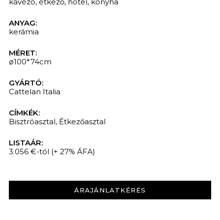
kávézó
,
étkező
,
hotel
,
konyha
ANYAG:
kerámia
MÉRET:
ø100*74cm
GYÁRTÓ:
Cattelan Italia
CÍMKÉK:
Bisztróasztal
,
Étkezőasztal
KERESÉS
LISTAÁR:
3.056 €-tól
(+ 27% ÁFA)
ÁRAJÁNLATKÉRÉS