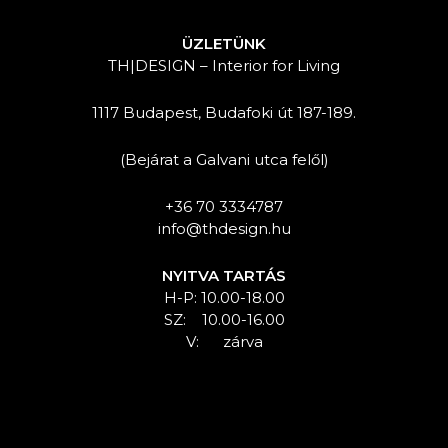
ÜZLETÜNK
TH|DESIGN – Interior for Living
1117 Budapest, Budafoki út 187-189.
(Bejárat a Galvani utca felől)
+36 70 3334787
info@thdesign.hu
NYITVA TARTÁS
H-P: 10.00-18.00
SZ: 10.00-16.00
V: zárva